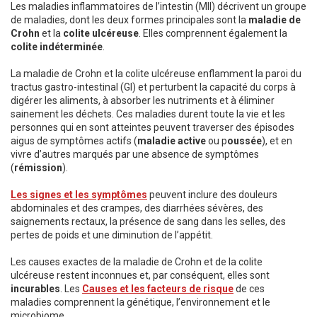
Les maladies inflammatoires de l’intestin (MII) décrivent un groupe
de maladies, dont les deux formes principales sont la
maladie de
Crohn
et la
colite ulcéreuse
. Elles comprennent également la
colite indéterminée
.
La maladie de Crohn et la colite ulcéreuse enflamment la paroi du
tractus gastro-intestinal (GI) et perturbent la capacité du corps à
digérer les aliments, à absorber les nutriments et à éliminer
sainement les déchets. Ces maladies durent toute la vie et les
personnes qui en sont atteintes peuvent traverser des épisodes
aigus de symptômes actifs (
maladie active
ou p
oussée
), et en
vivre d’autres marqués par une absence de symptômes
(
rémission
).
Les signes et les symptômes
peuvent inclure des douleurs
abdominales et des crampes, des diarrhées sévères, des
saignements rectaux, la présence de sang dans les selles, des
pertes de poids et une diminution de l’appétit.
Les causes exactes de la maladie de Crohn et de la colite
ulcéreuse restent inconnues et, par conséquent, elles sont
incurables
. Les
Causes et les facteurs de risque
de ces
maladies comprennent la génétique, l’environnement et le
microbiome.