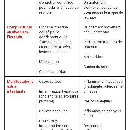
d’entretien est utilisé
Un traitement
pour réduire le risque de
d’entretien est utilisé
rechute
pour réduire le risque de
rechute
Complications
Blocage intestinal
Saignement provenant
au niveau de
causé par le
des ulcérations
l’intestin
gonflement ou la
formation de tissus
Perforation (rupture) de
cicatriciels. Abcès,
l’intestin
lésions ou fistules
Malnutrition
Malnutrition.
Cancer du côlon
Cancer du côlon
Manifestations
Ostéoporose
Inflammation hépatique
extra-
(cholangite sclérosante
intestinale
Inflammation hépatique
primitive)
(cholangite sclérosante
primitive)
Caillots sanguins
Caillots sanguins
Inflammation des yeux
(iritis)
Douleurs et
inflammations au
Douleurs et