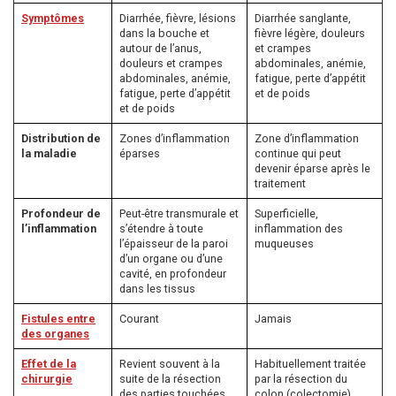
Symptômes
Diarrhée, fièvre, lésions
Diarrhée sanglante,
dans la bouche et
fièvre légère, douleurs
autour de l’anus,
et crampes
douleurs et crampes
abdominales, anémie,
abdominales, anémie,
fatigue, perte d’appétit
fatigue, perte d’appétit
et de poids
et de poids
Distribution de
Zones d’inflammation
Zone d’inflammation
la maladie
éparses
continue qui peut
devenir éparse après le
traitement
Profondeur de
Peut-être transmurale et
Superficielle,
l’inflammation
s’étendre à toute
inflammation des
l’épaisseur de la paroi
muqueuses
d’un organe ou d’une
cavité, en profondeur
dans les tissus
Fistules entre
Courant
Jamais
des organes
Effet de la
Revient souvent à la
Habituellement traitée
chirurgie
suite de la résection
par la résection du
des parties touchées
colon (colectomie)