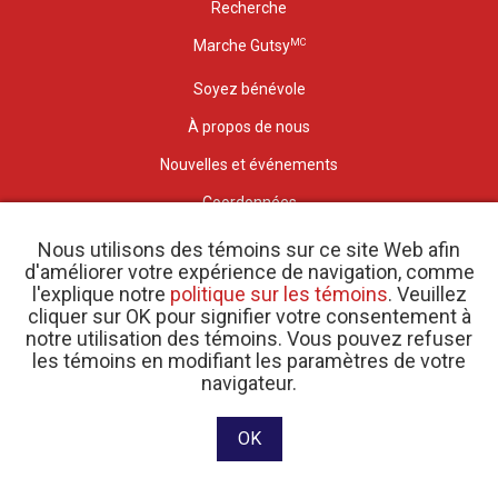
Recherche
MC
Marche Gutsy
Soyez bénévole
À propos de nous
Nouvelles et événements
Coordonnées
Ma région locale
Nous utilisons des témoins sur ce site Web afin
d'améliorer votre expérience de navigation, comme
Sitemap
l'explique notre
politique sur les témoins
. Veuillez
cliquer sur OK pour signifier votre consentement à
notre utilisation des témoins. Vous pouvez refuser
les témoins en modifiant les paramètres de votre
navigateur.
Le sceau de confiance du Programme de normes est une marque
d'Imagine Canada utilisée sous licence par Crohn et Colite Canada.
OK
E-bulletin inscrivez-vous