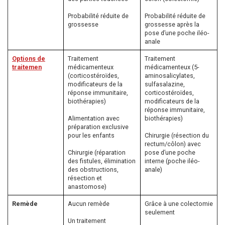
Probabilité réduite de
Probabilité réduite de
grossesse
grossesse après la
pose d’une poche iléo-
anale
Options de
Traitement
Traitement
traitemen
médicamenteux
médicamenteux (5-
(corticostéroïdes,
aminosalicylates,
modificateurs de la
sulfasalazine,
réponse immunitaire,
corticostéroïdes,
biothérapies)
modificateurs de la
réponse immunitaire,
Alimentation avec
biothérapies)
préparation exclusive
pour les enfants
Chirurgie (résection du
rectum/côlon) avec
Chirurgie (réparation
pose d’une poche
des fistules, élimination
interne (poche iléo-
des obstructions,
anale)
résection et
anastomose)
Remède
Aucun remède
Grâce à une colectomie
seulement
Un traitement