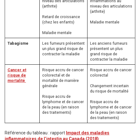
niveau des articulations
inflammations au
(arthrite)
niveau des articulations
(arthrite)
Retard de croissance
(chez les enfants)
Maladie mentale
Maladie mentale
Tabagisme
Les fumeurs présentent
Les anciens fumeurs
un plus grand risque de
présentent un plus
contracter la maladie
grand risque de
contracter la maladie
Cancer
et
Risque accru de cancer
Risque accru de cancer
risque de
colorectal et de
colorectal
mortalité
mortalité de manière
générale
Changement incertain
du risque de mortalité
Risque accru de
lymphome et de cancer
Risque accru de
de la peau (en raison
lymphome et de cancer
des traitements)
de la peau (en raison
des traitements)
Référence du tableau : rapport
Impact des maladies
inflammatoires de l’intestin au Canada (2018)