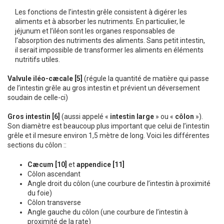
Les fonctions de l’intestin grêle consistent à digérer les
aliments et à absorber les nutriments. En particulier, le
jéjunum et l’iléon sont les organes responsables de
l’absorption des nutriments des aliments. Sans petit intestin,
il serait impossible de transformer les aliments en éléments
nutritifs utiles.
Valvule iléo-cæcale [5]
(régule la quantité de matière qui passe
de l’intestin grêle au gros intestin et prévient un déversement
soudain de celle-ci)
Gros intestin [6]
(aussi appelé «
intestin large
» ou «
côlon
»).
Son diamètre est beaucoup plus important que celui de l’intestin
grêle et il mesure environ 1,5 mètre de long. Voici les différentes
sections du côlon ::
Cæcum [10]
et
appendice [11]
Côlon ascendant
Angle droit du côlon (une courbure de l’intestin à proximité
du foie)
Côlon transverse
Angle gauche du côlon (une courbure de l’intestin à
proximité de la rate)