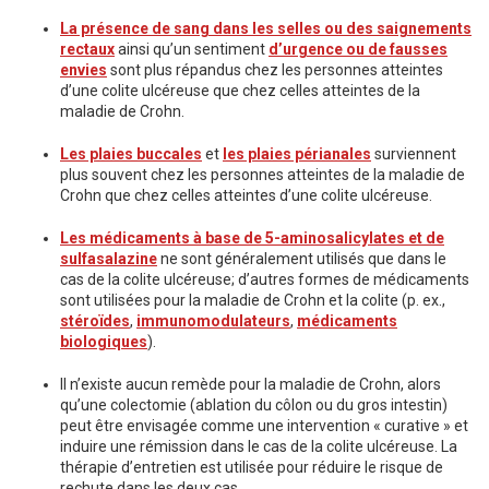
La présence de sang dans les selles ou des saignements
rectaux
ainsi qu’un sentiment
d’urgence ou de fausses
envies
sont plus répandus chez les personnes atteintes
d’une colite ulcéreuse que chez celles atteintes de la
maladie de Crohn.
Les plaies buccales
et
les plaies périanales
surviennent
plus souvent chez les personnes atteintes de la maladie de
Crohn que chez celles atteintes d’une colite ulcéreuse.
Les médicaments à base de 5-aminosalicylates et de
sulfasalazine
ne sont généralement utilisés que dans le
cas de la colite ulcéreuse; d’autres formes de médicaments
sont utilisées pour la maladie de Crohn et la colite (p. ex.,
stéroïdes
,
immunomodulateurs
,
médicaments
biologiques
).
Il n’existe aucun remède pour la maladie de Crohn, alors
qu’une colectomie (ablation du côlon ou du gros intestin)
peut être envisagée comme une intervention « curative » et
induire une rémission dans le cas de la colite ulcéreuse. La
thérapie d’entretien est utilisée pour réduire le risque de
rechute dans les deux cas.