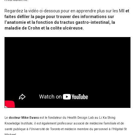
Regardez la vidéo ci-dessous pour en apprendre plus sur les MII
et
faites défiler la page pour trouver des informations sur
l’anatomie et la fonction du tractus gastro-intestinal, la
maladie de Crohn et la colite ulcéreuse.
Le
docteur Mike Evans
est le fondateur du Health Design Lab au Li Ka Shing
Knowledge Institute; il est également professeur associé de médecine familiale et de
santé publique à l’Université de Toronto et médecin membre du personnel à l’Hôpital St
Michael.