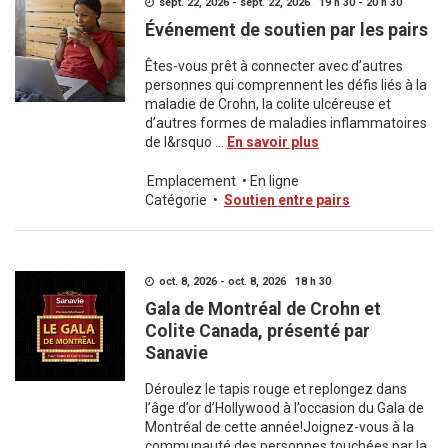
sept. 22, 2026 - sept. 22, 2026 19 h 30 - 20 h 30
Événement de soutien par les pairs
Êtes-vous prêt à connecter avec d’autres
personnes qui comprennent les défis liés à la
maladie de Crohn, la colite ulcéreuse et
d’autres formes de maladies inflammatoires
de l&rsquo ...
En savoir plus
Emplacement
•
En ligne
Catégorie
•
Soutien entre pairs
oct. 8, 2026 - oct. 8, 2026 18 h 30
Gala de Montréal de Crohn et
Colite Canada, présenté par
Sanavie
Déroulez le tapis rouge et replongez dans
l’âge d’or d’Hollywood à l’occasion du Gala de
Montréal de cette année!Joignez-vous à la
communauté des personnes touchées par la