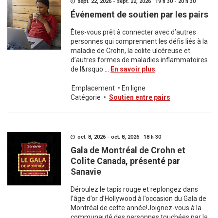
sept. 22, 2026 - sept. 22, 2026 19 h 30 - 20 h 30
Événement de soutien par les pairs
Êtes-vous prêt à connecter avec d’autres
personnes qui comprennent les défis liés à la
maladie de Crohn, la colite ulcéreuse et
d’autres formes de maladies inflammatoires
de l&rsquo ...
En savoir plus
Emplacement
•
En ligne
Catégorie
•
Soutien entre pairs
oct. 8, 2026 - oct. 8, 2026 18 h 30
Gala de Montréal de Crohn et
Colite Canada, présenté par
Sanavie
Déroulez le tapis rouge et replongez dans
l’âge d’or d’Hollywood à l’occasion du Gala de
Montréal de cette année!Joignez-vous à la
communauté des personnes touchées par la