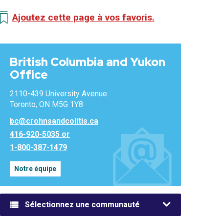
Ajoutez cette page à vos favoris.
British Columbia and Yukon
Office
2110-439 University Avenue
Toronto, ON M5G 1Y8
bc@crohnsandcolitis.ca
416-920-5035 or
1-800-387-1479
Notre équipe
Sélectionnez une communauté