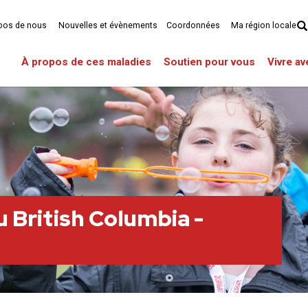
pos de nous
Nouvelles et évènements
Coordonnées
Ma région locale
À propos de ces maladies
Soutien pour vous
Vivre a
u British Columbia -