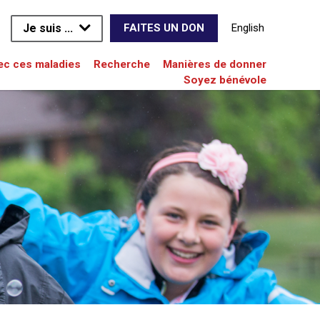
Je suis ...
English
FAITES UN DON
vec ces maladies
Recherche
Manières de donner
Soyez bénévole