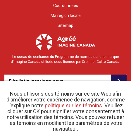
Coordonnées
Ma région locale
Sitemap
Le sceau de confiance du Programme de normes est une marque
d'Imagine Canada utilisée sous licence par Crohn et Colite Canada.
E-bulletin inscrivez-vous
Nous utilisons des témoins sur ce site Web afin
d'améliorer votre expérience de navigation, comme
l'explique notre
politique sur les témoins
. Veuillez
cliquer sur OK pour signifier votre consentement à
notre utilisation des témoins. Vous pouvez refuser
les témoins en modifiant les paramètres de votre
o
© 2026 Crohn et Colite Canada |
navigateur.
Politique de confidentialité
| N
d’enregistrement