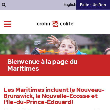
English
Faites Un Don
Bienvenue à la page du
Maritimes
Les Maritimes incluent le Nouveau-
Brunswick, la Nouvelle-Écosse et
l'Île-du-Prince-Édouard!