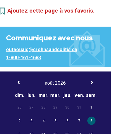
Ajoutez cette page à vos favoris.
Communiquez avec nous
outaouais@crohnsandcolitis.ca
1-800-461-4683
août 2026
dim.
lun.
mar.
mer.
jeu.
ven.
sam.
26
27
28
29
30
31
1
2
3
4
5
6
7
8