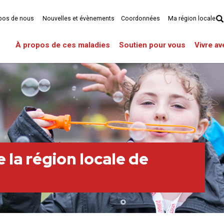
pos de nous
Nouvelles et évènements
Coordonnées
Ma région locale
À propos de ces maladies
Soutien pour vous
Vivre a
 la région locale de