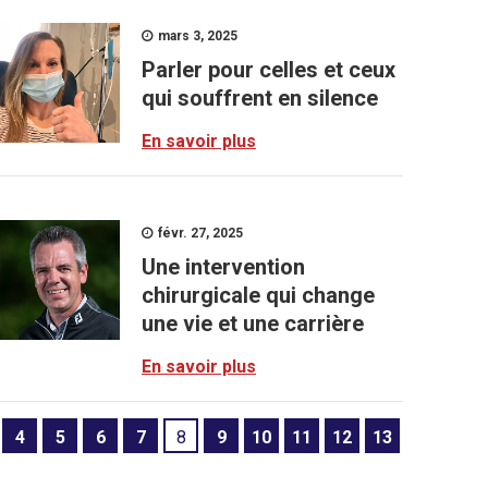
mars 3, 2025
Parler pour celles et ceux
qui souffrent en silence
En savoir plus
févr. 27, 2025
Une intervention
chirurgicale qui change
une vie et une carrière
En savoir plus
4
5
6
7
8
9
10
11
12
13