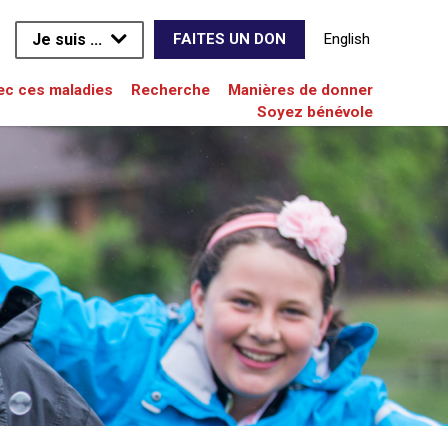
Je suis ...
English
FAITES UN DON
vec ces maladies
Recherche
Manières de donner
Soyez bénévole