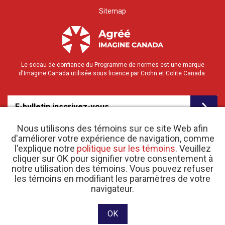
Sitemap
Le sceau de confiance du Programme de normes est une marque
d'Imagine Canada utilisée sous licence par Crohn et Colite Canada.
E-bulletin inscrivez-vous
Nous utilisons des témoins sur ce site Web afin
d'améliorer votre expérience de navigation, comme
l'explique notre
politique sur les témoins
. Veuillez
cliquer sur OK pour signifier votre consentement à
notre utilisation des témoins. Vous pouvez refuser
les témoins en modifiant les paramètres de votre
o
© 2026 Crohn et Colite Canada |
navigateur.
Politique de confidentialité
| N
d’enregistrement
d’organisme de bienfaisance 11883 1486 RR 0001
Site web conçu et développé par raisin Software.
OK