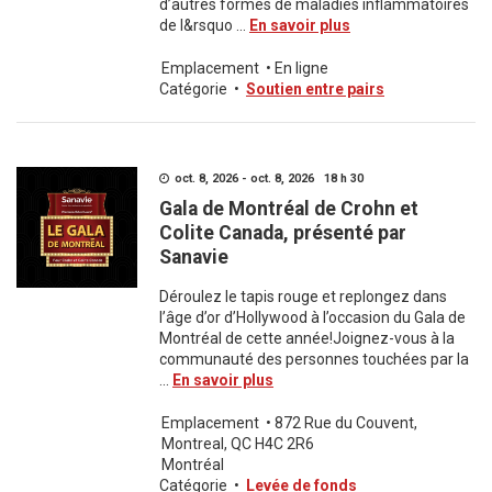
d’autres formes de maladies inflammatoires
de l&rsquo ...
En savoir plus
Emplacement
•
En ligne
Catégorie
•
Soutien entre pairs
oct. 8, 2026 - oct. 8, 2026 18 h 30
Gala de Montréal de Crohn et
Colite Canada, présenté par
Sanavie
Déroulez le tapis rouge et replongez dans
l’âge d’or d’Hollywood à l’occasion du Gala de
Montréal de cette année!Joignez-vous à la
communauté des personnes touchées par la
...
En savoir plus
Emplacement
•
872 Rue du Couvent,
Montreal, QC H4C 2R6
Montréal
Catégorie
•
Levée de fonds