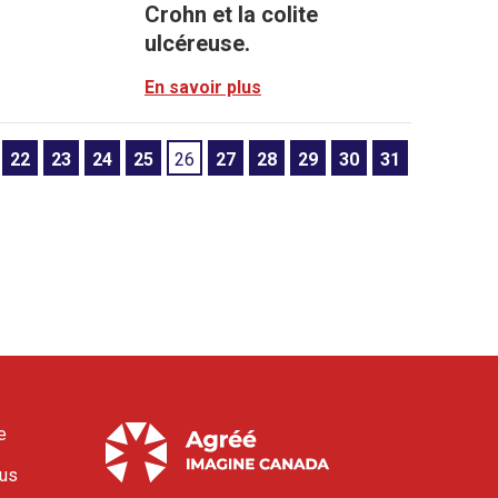
Crohn et la colite
ulcéreuse.
En savoir plus
22
23
24
25
26
27
28
29
30
31
e
ous