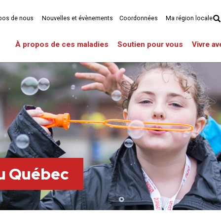
pos de nous
Nouvelles et évènements
Coordonnées
Ma région locale
À propos de ces maladies
Soutien pour vous
Vivre a
du Québec