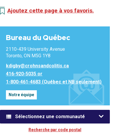
Ajoutez cette page à vos favoris.
Bureau du Québec
2110-439 University Avenue
Toronto, ON M5G 1Y8
kdigby@crohnsandcolitis.ca
416-920-5035 or
1-800-461-4683 (Québec et NB seulement)
Notre équipe
Sélectionnez une communauté
Recherche par code postal