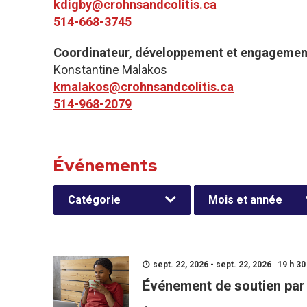
kdigby@crohnsandcolitis.ca
514-668-3745
Coordinateur, développement et engagemen
Konstantine Malakos
kmalakos@crohnsandcolitis.ca
514-968-2079
Événements
Catégorie
Mois et année
sept. 22, 2026 - sept. 22, 2026 19 h 30 
Événement de soutien par 