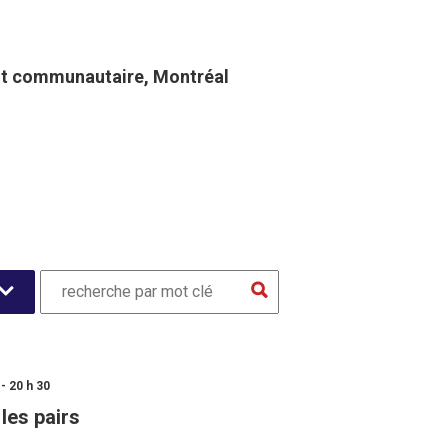
t communautaire​, Montréal
- 20 h 30
les pairs