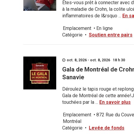
Êtes-vous prêt à connecter avec d
à la maladie de Crohn, la colite u
inflammatoires de l&rsquo ...
En sa
Emplacement
•
En ligne
Catégorie
•
Soutien entre pairs
oct. 8, 2026 - oct. 8, 2026 18 h 30
Gala de Montréal de Crohn
Sanavie
Déroulez le tapis rouge et replong
Gala de Montréal de cette année
touchées par la ...
En savoir plus
Emplacement
•
872 Rue du Couve
Montréal
Catégorie
•
Levée de fonds