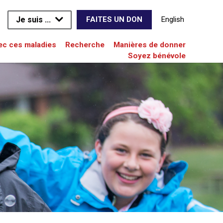
Je suis ...
English
FAITES UN DON
vec ces maladies
Recherche
Manières de donner
Soyez bénévole