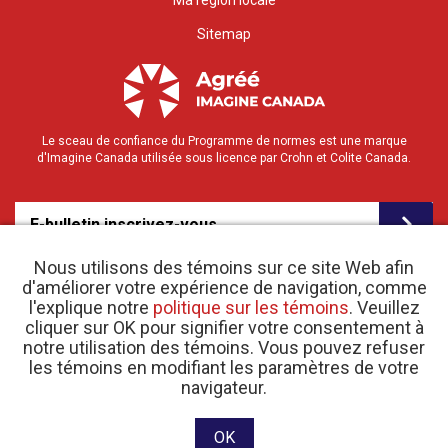
Ma région locale
Sitemap
Le sceau de confiance du Programme de normes est une marque
d'Imagine Canada utilisée sous licence par Crohn et Colite Canada.
E-bulletin inscrivez-vous
Nous utilisons des témoins sur ce site Web afin
d'améliorer votre expérience de navigation, comme
l'explique notre
politique sur les témoins
. Veuillez
cliquer sur OK pour signifier votre consentement à
notre utilisation des témoins. Vous pouvez refuser
les témoins en modifiant les paramètres de votre
o
navigateur.
© 2026 Crohn et Colite Canada |
Politique de confidentialité
| N
d’enregistrement
d’organisme de bienfaisance 11883 1486 RR 0001
Site web conçu et développé par raisin Software.
OK