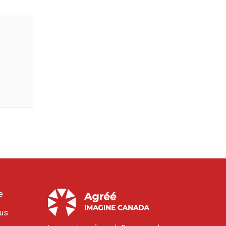
e
ous