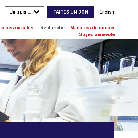
Je suis ...
English
FAITES UN DON
vec ces maladies
Recherche
Manières de donner
Soyez bénévole