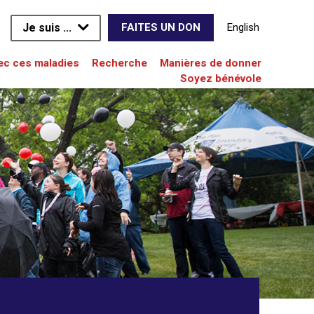
Je suis ...
English
FAITES UN DON
vec ces maladies
Recherche
Manières de donner
Soyez bénévole