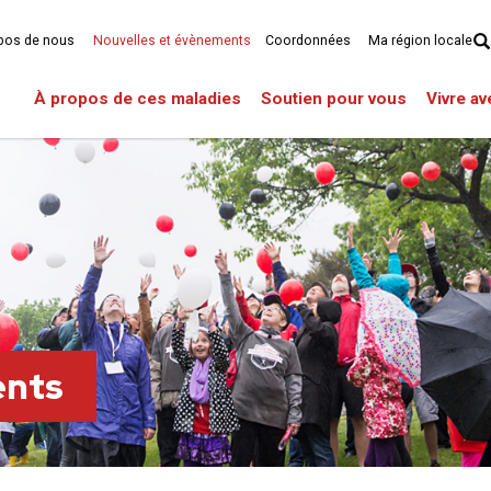
pos de nous
Nouvelles et évènements
Coordonnées
Ma région locale
À propos de ces maladies
Soutien pour vous
Vivre a
ents