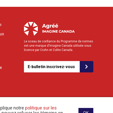
e
ous
Le sceau de confiance du Programme de normes
est une marque d'Imagine Canada utilisée sous
licence par Crohn et Colite Canada.
E-bulletin inscrivez-vous
le
xplique notre
politique sur les
us pouvez refuser les témoins en
OK