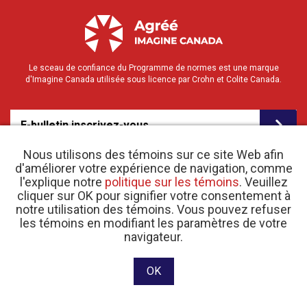
Le sceau de confiance du Programme de normes est une marque
d'Imagine Canada utilisée sous licence par Crohn et Colite Canada.
E-bulletin inscrivez-vous
Nous utilisons des témoins sur ce site Web afin
d'améliorer votre expérience de navigation, comme
l'explique notre
politique sur les témoins
. Veuillez
cliquer sur OK pour signifier votre consentement à
notre utilisation des témoins. Vous pouvez refuser
les témoins en modifiant les paramètres de votre
o
navigateur.
© 2026 Crohn et Colite Canada |
Politique de confidentialité
| N
d’enregistrement
d’organisme de bienfaisance 11883 1486 RR 0001
Site web conçu et développé par raisin Software.
OK