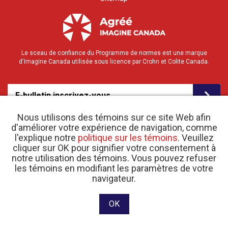
Le sceau de confiance du Programme de normes est une marque
d'Imagine Canada utilisée sous licence par Crohn et Colite Canada.
E-bulletin inscrivez-vous
Nous utilisons des témoins sur ce site Web afin
d'améliorer votre expérience de navigation, comme
l'explique notre
politique sur les témoins
. Veuillez
cliquer sur OK pour signifier votre consentement à
notre utilisation des témoins. Vous pouvez refuser
les témoins en modifiant les paramètres de votre
o
© 2026 Crohn et Colite Canada |
Politique de confidentialité
| N
d’enregistrement
navigateur.
d’organisme de bienfaisance 11883 1486 RR 0001
Site web conçu et développé par raisin Software.
OK