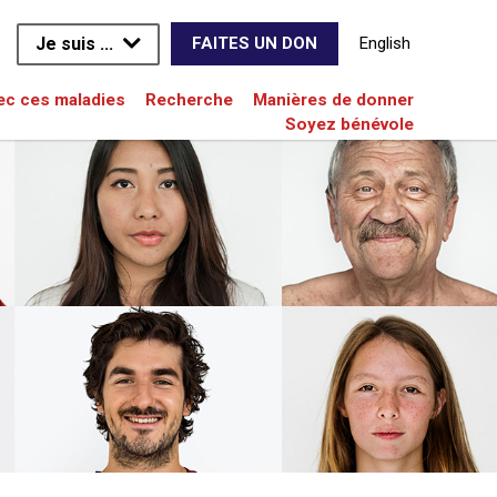
Je suis ...
English
FAITES UN DON
vec ces maladies
Recherche
Manières de donner
Soyez bénévole