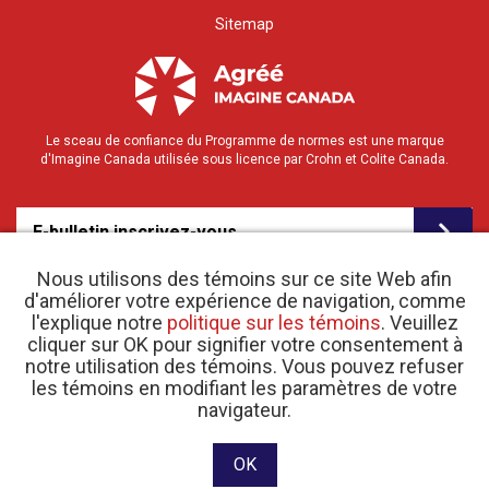
Sitemap
Le sceau de confiance du Programme de normes est une marque
d'Imagine Canada utilisée sous licence par Crohn et Colite Canada.
E-bulletin inscrivez-vous
Nous utilisons des témoins sur ce site Web afin
d'améliorer votre expérience de navigation, comme
l'explique notre
politique sur les témoins
. Veuillez
cliquer sur OK pour signifier votre consentement à
notre utilisation des témoins. Vous pouvez refuser
les témoins en modifiant les paramètres de votre
o
© 2026 Crohn et Colite Canada |
navigateur.
Politique de confidentialité
| N
d’enregistrement
d’organisme de bienfaisance 11883 1486 RR 0001
Site web conçu et développé par raisin Software.
OK