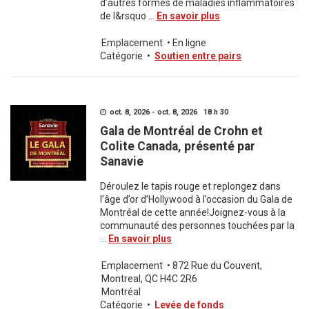
d’autres formes de maladies inflammatoires
de l&rsquo ...
En savoir plus
Emplacement
•
En ligne
Catégorie
•
Soutien entre pairs
oct. 8, 2026 - oct. 8, 2026 18 h 30
Gala de Montréal de Crohn et
Colite Canada, présenté par
Sanavie
Déroulez le tapis rouge et replongez dans
l’âge d’or d’Hollywood à l’occasion du Gala de
Montréal de cette année!Joignez-vous à la
communauté des personnes touchées par la
...
En savoir plus
Emplacement
•
872 Rue du Couvent,
Montreal, QC H4C 2R6
Montréal
Catégorie
•
Levée de fonds