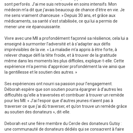
sont perforés. J’ai me suis retrouvée en soins intensifs. Mon
médecin m’a dit que j’avais beaucoup de chance d’être en vie. Je
me sens vraiment chanceuse. » Depuis 30 ans, et grâce aux
médicaments, sa santé s’est stabilisée, ce qui lui a permis de
mener une vie épanouissante.
Vivre avec une MII a profondément façonné sa résilience; cela lui a
enseigné à surmonter l’adversité et à s’adapter aux défis
imprévisibles de la vie. « La maladie m’a appris à être forte, à
relever chaque défi la tête froide, et à trouver de la gratitude
même dans les moments les plus difficiles, explique-t-elle. Cette
expérience m’a permis d’apprécier profondément la vie ainsi que
la gentillesse et le soutien des autres. »
Ses expériences ont nourri sa passion pour l’engagement.
Déborah espère que son soutien pourra épargner à d’autres les
difficultés qu’elle a traversées et contribuer à trouver un remède
pour les MII. « J’ai l’espoir que d’autres jeunes n’aient pas à
traverser ce que j’ai dû traverser, et qu’on trouve un remède grâce
au soutien des donateurs », dit-elle.
Deborah est une fière membre du Cercle des donateurs Gutsy :
une communauté de donateurs dédiés qui se consacrent à faire