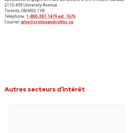
2110‑439 University Avenue
Toronto, ON M5G 1Y8
Téléphone:
1-800‑387‑1479 ext. 7676
Courriel:
gfox@crohnsandcolitis.ca
Autres secteurs d’intérêt