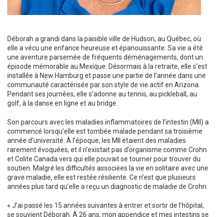
Déborah a grandi dans la paisible ville de Hudson, au Québec, où
elle a vécu une enfance heureuse et épanouissante. Sa vie a été
une aventure parsemée de fréquents déménagements, dont un
épisode mémorable au Mexique. Désormais à la retraite, elle s’est
installée à New Hamburg et passe une partie de l’année dans une
communauté caractérisée par son style de vie actif en Arizona.
Pendant ses journées, elle s’adonne au tennis, au pickleball, au
golf, à la danse en ligne et au bridge.
Son parcours avec les maladies inflammatoires de l’intestin (MII) a
commencé lorsqu’elle est tombée malade pendant sa troisième
année d’université. À l’époque, les MII étaient des maladies
rarement évoquées, et il n’existait pas d’organisme comme Crohn
et Colite Canada vers qui elle pouvait se tourner pour trouver du
soutien. Malgré les difficultés associées la vie en solitaire avec une
grave maladie, elle est restée résiliente. Ce n’est que plusieurs
années plus tard qu’elle a reçu un diagnostic de maladie de Crohn.
« J’ai passé les 15 années suivantes à entrer et sortir de l’hôpital,
se souvient Déborah. À 26 ans, mon appendice et mes intestins se