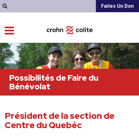
Faites Un Don
Possibilités de Faire du
Bénévolat
Président de la section de
Centre du Quebéc