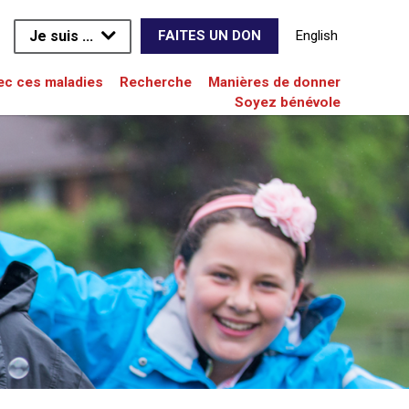
Je suis ...
English
FAITES UN DON
vec ces maladies
Recherche
Manières de donner
Soyez bénévole