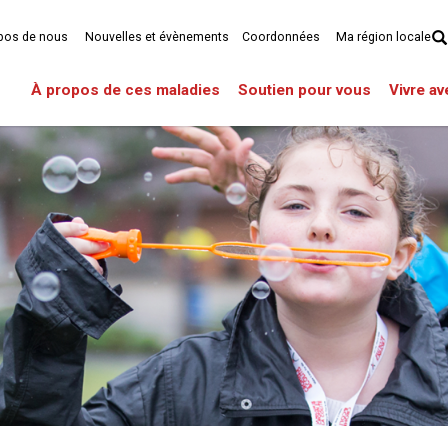
pos de nous
Nouvelles et évènements
Coordonnées
Ma région locale
À propos de ces maladies
Soutien pour vous
Vivre a