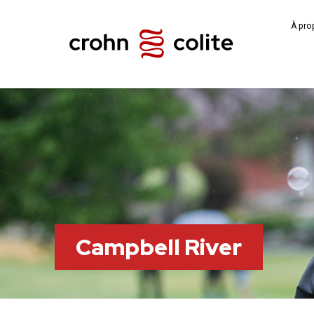
À pro
Campbell River