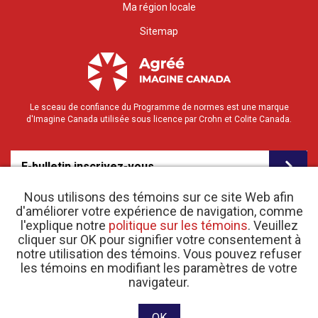
Ma région locale
Sitemap
Le sceau de confiance du Programme de normes est une marque
d'Imagine Canada utilisée sous licence par Crohn et Colite Canada.
E-bulletin inscrivez-vous
Nous utilisons des témoins sur ce site Web afin
d'améliorer votre expérience de navigation, comme
l'explique notre
politique sur les témoins
. Veuillez
cliquer sur OK pour signifier votre consentement à
notre utilisation des témoins. Vous pouvez refuser
les témoins en modifiant les paramètres de votre
o
© 2026 Crohn et Colite Canada |
Politique de confidentialité
| N
d’enregistrement
navigateur.
d’organisme de bienfaisance 11883 1486 RR 0001
Site web conçu et développé par raisin Software.
OK