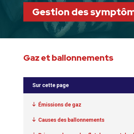
Gestion des symptô
Gaz et ballonnements
Sur cette page
Émissions de gaz
Causes des ballonnements