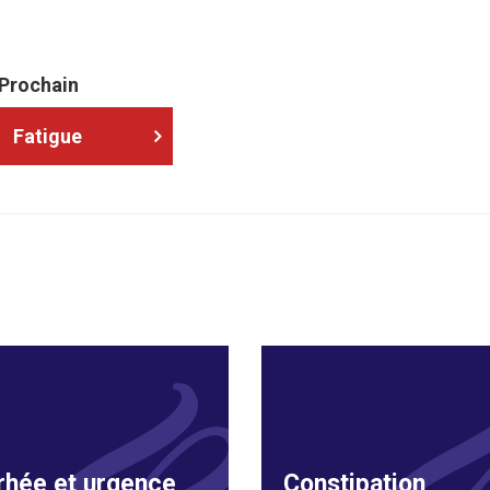
Prochain
Fatigue
rhée et urgence
Constipation