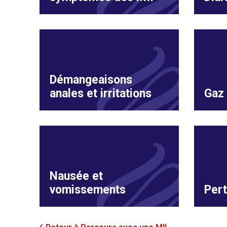
Démangeaisons
anales et irritations
Gaz 
Nausée et
vomissements
Pert