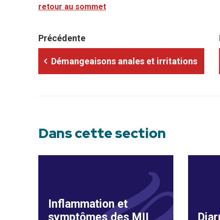
retour au sommet
Précédente
Démangeaisons anales et irritations
Dans cette section
Inflammation et
symptômes des MII
Diar