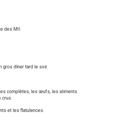
te des MII.
gros dîner tard le soir.
ales complètes, les œufs, les aliments
 crus.
nts et les flatulences.