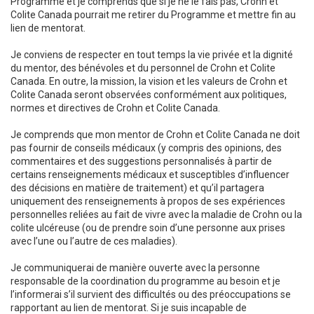
Programme et je comprends que si je ne le fais pas, Crohn et
Colite Canada pourrait me retirer du Programme et mettre fin au
lien de mentorat.
Je conviens de respecter en tout temps la vie privée et la dignité
du mentor, des bénévoles et du personnel de Crohn et Colite
Canada. En outre, la mission, la vision et les valeurs de Crohn et
Colite Canada seront observées conformément aux politiques,
normes et directives de Crohn et Colite Canada.
Je comprends que mon mentor de Crohn et Colite Canada ne doit
pas fournir de conseils médicaux (y compris des opinions, des
commentaires et des suggestions personnalisés à partir de
certains renseignements médicaux et susceptibles d’influencer
des décisions en matière de traitement) et qu’il partagera
uniquement des renseignements à propos de ses expériences
personnelles reliées au fait de vivre avec la maladie de Crohn ou la
colite ulcéreuse (ou de prendre soin d’une personne aux prises
avec l’une ou l’autre de ces maladies).
Je communiquerai de manière ouverte avec la personne
responsable de la coordination du programme au besoin et je
l’informerai s’il survient des difficultés ou des préoccupations se
rapportant au lien de mentorat. Si je suis incapable de