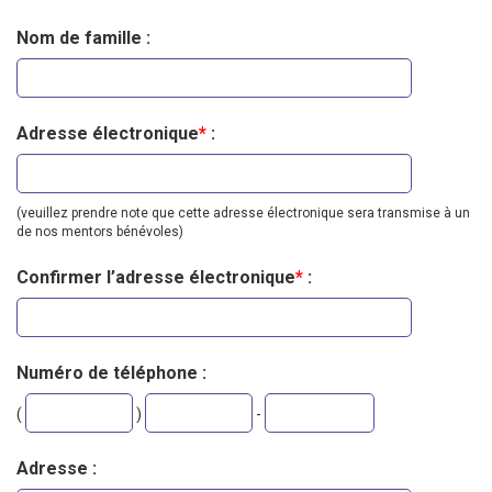
Nom de famille :
Adresse électronique
*
:
(veuillez prendre note que cette adresse électronique sera transmise à un
de nos mentors bénévoles)
Confirmer l’adresse électronique
*
:
Numéro de téléphone :
Second
Last
(
)
-
three
four
digits
digits
Adresse :