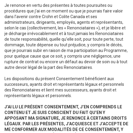
Je renonce en vertu des présentes à toutes poursuites ou
procédures que j’ai en ce moment ou que je pourrais faire valoir
dans l’avenir contre Crohn et Colite Canada et ses
administrateurs, dirigeants, employés, agents et représentants,
selon le cas (collectivement, les « Renonciataires »), et je libère et
je décharge irrévocablement et à tout jamais les Renonciataires
de toute responsabilité, quelle qu’elle soit, pour toute perte, tout
dommage, toute dépense ou tout préjudice, y compris le décès,
que je pourrais subir en raison de ma participation au Programme,
pour quelque cause que ce soit, y compris une négligence, une
rupture de contrat ou encore un défaut au devoir de soin ou à tout
autre devoir légal de la part des Renonciataires.
Les dispositions du présent Consentement bénéficient aux
successeurs, ayants droit et représentants légaux et personnels
des Renonciataires et lient mes successeurs, ayants droit et
représentants légaux et personnels.
J’AI LU LE PRÉSENT CONSENTEMENT, J’EN COMPRENDS LE
CONTENU ET JE SUIS CONSCIENT DU FAIT QU’EN Y
APPOSANT MA SIGNATURE, JE RENONCE À CERTAINS DROITS
LÉGAUX. PAR LES PRÉSENTES, J’ACQUIESCE ET J’ACCEPTE DE
ME CONFORMER AUX MODALITÉS DE CE CONSENTEMENT, Y