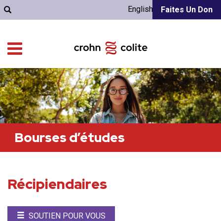
English
Faites Un Don
Bourses d’études
Récipiendaires

SOUTIEN POUR VOUS