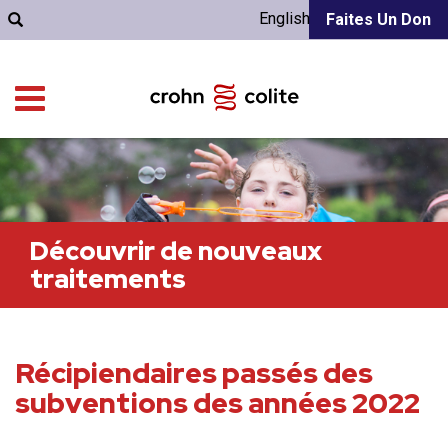
English
Faites Un Don
Découvrir de nouveaux
traitements
Récipiendaires passés des
subventions des années 2022