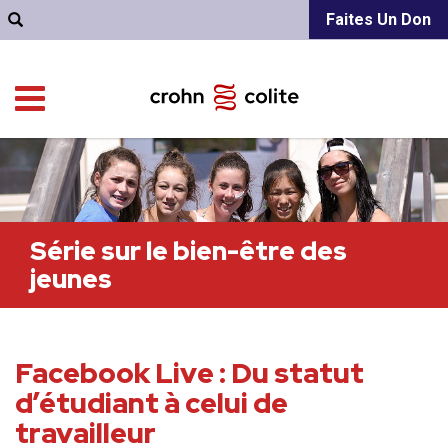
Faites Un Don
Série sur le bien-être des
jeunes
Facebook Live : Du statut
d’étudiant à celui de
travailleur