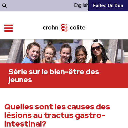
English
Faites Un Don
Série sur le bien-être des
jeunes
Quelles sont les causes des
lésions au tractus gastro-
intestinal?