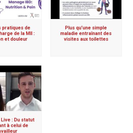
s pratiques de
Plus qu’une simple
harge de la MII :
maladie entraînant des
on et douleur
visites aux toilettes
Live : Du statut
ant à celui de
availleur