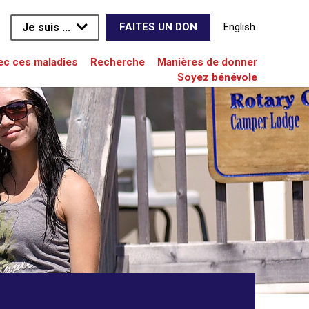
Je suis ...
English
FAITES UN DON
vec ces maladies
Recherche
Manières de donner
Soyez bénévole