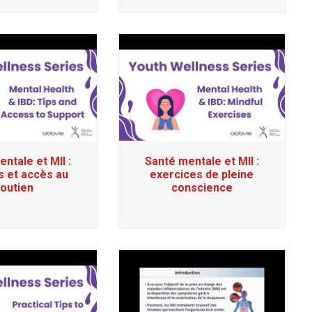
ntale et MII :
Santé mentale et MII :
s et accès au
exercices de pleine
outien
conscience