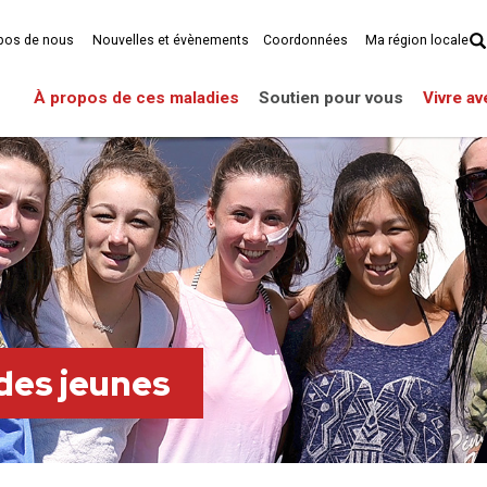
pos de nous
Nouvelles et évènements
Coordonnées
Ma région locale
À propos de ces maladies
Soutien pour vous
Vivre a
 des jeunes