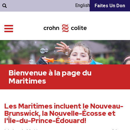
English
Faites Un Don
Bienvenue à la page du
Maritimes
Les Maritimes incluent le Nouveau-
Brunswick, la Nouvelle-Écosse et
l'Île-du-Prince-Édouard!