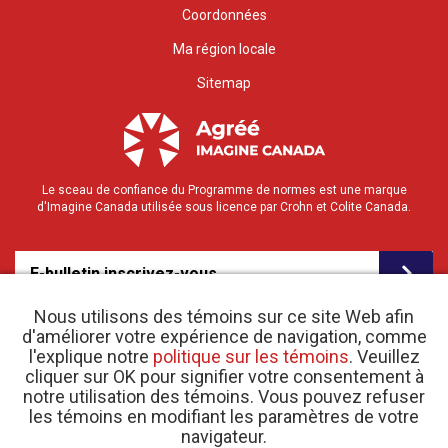
Coordonnées
Ma région locale
Sitemap
Le sceau de confiance du Programme de normes est une marque
d'Imagine Canada utilisée sous licence par Crohn et Colite Canada.
E-bulletin inscrivez-vous
Nous utilisons des témoins sur ce site Web afin
d'améliorer votre expérience de navigation, comme
l'explique notre
politique sur les témoins
. Veuillez
cliquer sur OK pour signifier votre consentement à
notre utilisation des témoins. Vous pouvez refuser
les témoins en modifiant les paramètres de votre
o
© 2026 Crohn et Colite Canada |
navigateur.
Politique de confidentialité
| N
d’enregistrement
d’organisme de bienfaisance 11883 1486 RR 0001