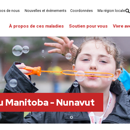
pos de nous
Nouvelles et évènements
Coordonnées
Ma région locale
À propos de ces maladies
Soutien pour vous
Vivre a
du Manitoba - Nunavut