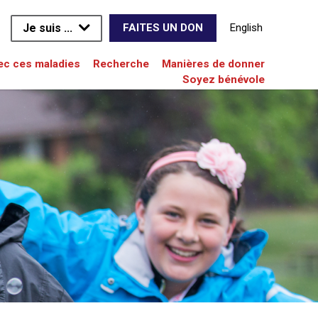
Je suis ...
English
FAITES UN DON
vec ces maladies
Recherche
Manières de donner
Soyez bénévole