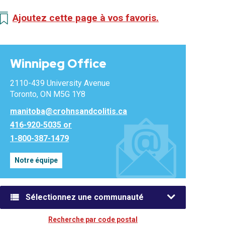
Ajoutez cette page à vos favoris.
Winnipeg Office
2110-439 University Avenue
Toronto, ON M5G 1Y8
manitoba@crohnsandcolitis.ca
416-920-5035 or
1-800-387-1479
Notre équipe
Sélectionnez une communauté
Recherche par code postal