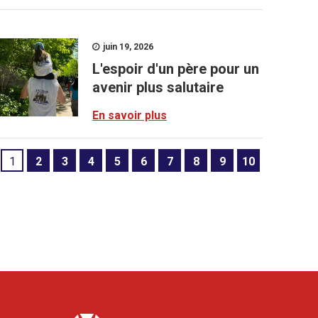
juin 19, 2026
L'espoir d'un père pour un
avenir plus salutaire
En savoir plus
1
2
3
4
5
6
7
8
9
10