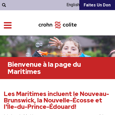
English
Faites Un Don
Bienvenue à la page du
Maritimes
Les Maritimes incluent le Nouveau-
Brunswick, la Nouvelle-Écosse et
l'Île-du-Prince-Édouard!