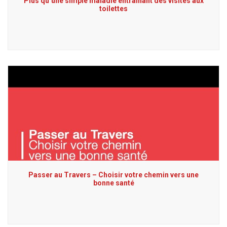
Plus qu’une simple maladie entraînant des visites aux
toilettes
Passer au Travers – Choisir votre chemin vers une
bonne santé