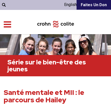
English
Faites Un Don
Série sur le bien-être des
jeunes
Santé mentale et MII : le
parcours de Hailey