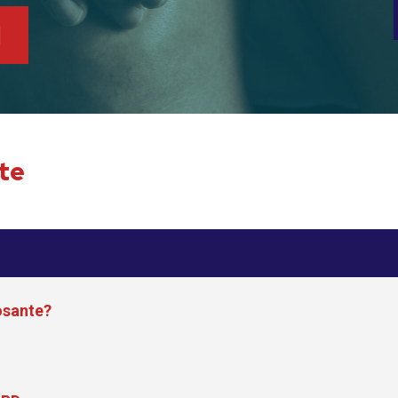
I
te
osante?