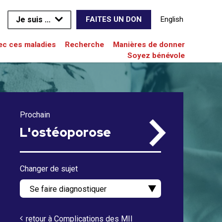
Je suis ...
English
FAITES UN DON
vec ces maladies
Recherche
Manières de donner
Soyez bénévole
Prochain
L'ostéoporose
Changer de sujet
retour à Complications des MII