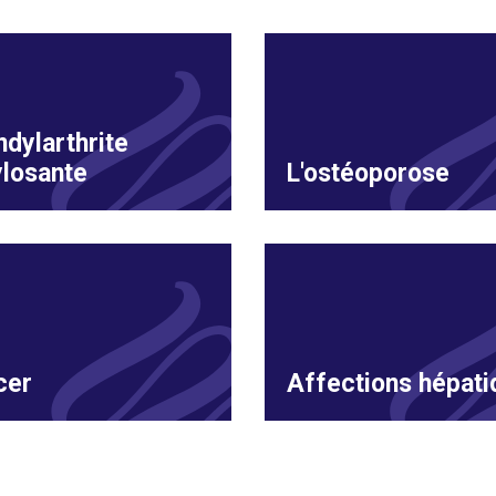
dylarthrite
losante
L'ostéoporose
cer
Affections hépati