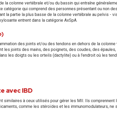
de la colonne vertébrale et/ou du bassin qui entraîne générale
aste catégorie qui comprend des personnes présentant ou non de
iant la partie la plus basse de la colonne vertébrale au pelvis - v
kylosante entrent dans la catégorie AxSpA.
p)
mmation des joints et/ou des tendons en dehors de la colonne v
nt les joints des mains, des poignets, des coudes, des épaules,
s les doigts ou les orteils (dactylite) ou à l'endroit où les ten
te avec IBD
nt similaires à ceux utilisés pour gérer les MII. Ils comprennen
édicaments, comme les stéroïdes et les immunomodulateurs, ne 