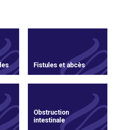
les
Fistules et abcès
Obstruction
intestinale