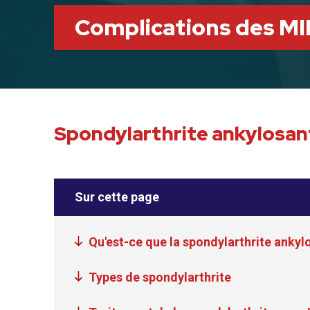
Complications des MI
Spondylarthrite ankylosan
Sur cette page
Qu'est-ce que la spondylarthrite ankyl
Types de spondylarthrite