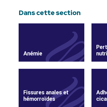
Dans cette section
Pert
Anémie
nutr
Fissures anales et
Adhé
hémorroïdes
cica