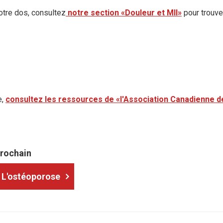
otre dos, consultez
notre section «Douleur et MII»
pour trouve
e,
consultez les ressources de «l'Association Canadienne de
rochain
L'ostéoporose