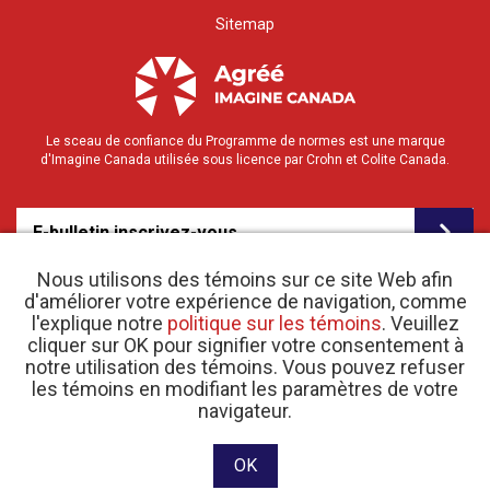
Sitemap
Le sceau de confiance du Programme de normes est une marque
d'Imagine Canada utilisée sous licence par Crohn et Colite Canada.
E-bulletin inscrivez-vous
Nous utilisons des témoins sur ce site Web afin
d'améliorer votre expérience de navigation, comme
l'explique notre
politique sur les témoins
. Veuillez
cliquer sur OK pour signifier votre consentement à
notre utilisation des témoins. Vous pouvez refuser
les témoins en modifiant les paramètres de votre
o
© 2026 Crohn et Colite Canada |
navigateur.
Politique de confidentialité
| N
d’enregistrement
d’organisme de bienfaisance 11883 1486 RR 0001
Site web conçu et développé par raisin Software.
OK