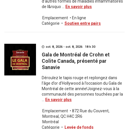
d’autres formes de maladies inflammatoires
de l&rsquo ...
En savoir plus
Emplacement
•
En ligne
Catégorie
•
Soutien entre pairs
oct. 8, 2026 - oct. 8, 2026 18 h 30
Gala de Montréal de Crohn et
Colite Canada, présenté par
Sanavie
Déroulez le tapis rouge et replongez dans
l’âge d’or d’Hollywood à l’occasion du Gala de
Montréal de cette année!Joignez-vous à la
communauté des personnes touchées par la
...
En savoir plus
Emplacement
•
872 Rue du Couvent,
Montreal, QC H4C 2R6
Montréal
Catégorie
•
Levée de fonds