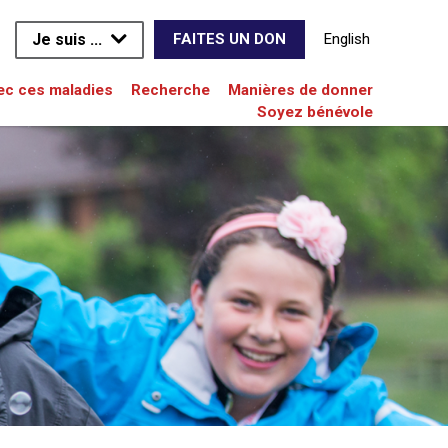
Je suis ...
English
FAITES UN DON
vec ces maladies
Recherche
Manières de donner
Soyez bénévole