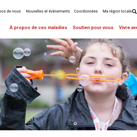
pos de nous
Nouvelles et évènements
Coordonnées
Ma région locale
À propos de ces maladies
Soutien pour vous
Vivre a