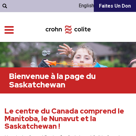
English
Faites Un Don
Bienvenue à la page du
Saskatchewan
Le centre du Canada comprend le
Manitoba, le Nunavut et la
Saskatchewan !