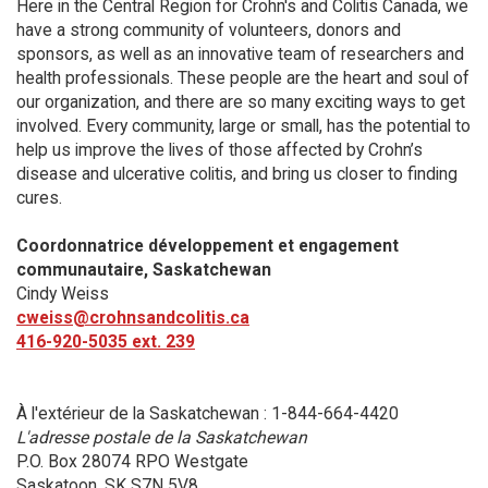
Here in the Central Region for Crohn's and Colitis Canada, we
have a strong community of volunteers, donors and
sponsors, as well as an innovative team of researchers and
health professionals. These people are the heart and soul of
our organization, and there are so many exciting ways to get
involved. Every community, large or small, has the potential to
help us improve the lives of those affected by Crohn’s
disease and ulcerative colitis, and bring us closer to finding
cures.
Coordonnatrice développement et engagement
communautaire, Saskatchewan
Cindy Weiss
cweiss@crohnsandcolitis.ca
416-920-5035 ext. 239
À l'extérieur de la Saskatchewan : 1-844-664-4420
L'adresse postale de la Saskatchewan
P.O. Box 28074 RPO Westgate
Saskatoon, SK S7N 5V8