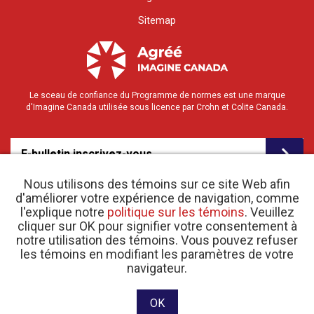
Sitemap
Le sceau de confiance du Programme de normes est une marque
d'Imagine Canada utilisée sous licence par Crohn et Colite Canada.
E-bulletin inscrivez-vous
Nous utilisons des témoins sur ce site Web afin
d'améliorer votre expérience de navigation, comme
l'explique notre
politique sur les témoins
. Veuillez
cliquer sur OK pour signifier votre consentement à
notre utilisation des témoins. Vous pouvez refuser
les témoins en modifiant les paramètres de votre
o
© 2026 Crohn et Colite Canada |
navigateur.
Politique de confidentialité
| N
d’enregistrement
d’organisme de bienfaisance 11883 1486 RR 0001
Site web conçu et développé par raisin Software.
OK