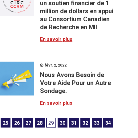
un soutien financier de 1
million de dollars en appui
au Consortium Canadien
de Recherche en MII
En savoir plus
févr. 2, 2022
Nous Avons Besoin de
Votre Aide Pour un Autre
Sondage.
En savoir plus
25
26
27
28
29
30
31
32
33
34