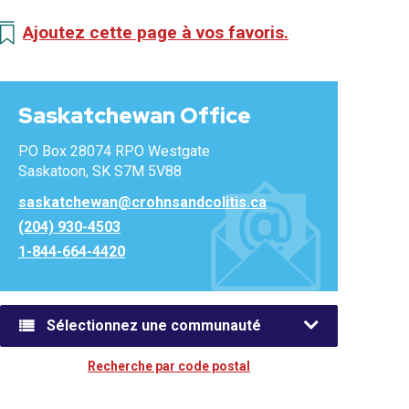
Ajoutez cette page à vos favoris.
Saskatchewan Office
PO Box 28074 RPO Westgate
Saskatoon, SK S7M 5V88
saskatchewan@crohnsandcolitis.ca
(204) 930-4503
1-844-664-4420
Sélectionnez une communauté
Recherche par code postal