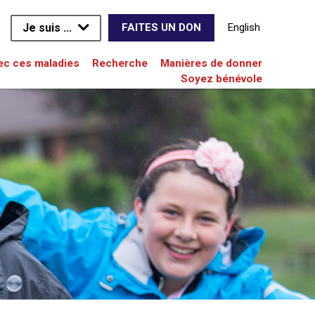
Je suis ...
English
FAITES UN DON
vec ces maladies
Recherche
Manières de donner
Soyez bénévole