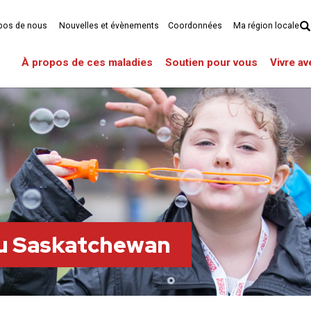
pos de nous
Nouvelles et évènements
Coordonnées
Ma région locale
À propos de ces maladies
Soutien pour vous
Vivre a
du Saskatchewan