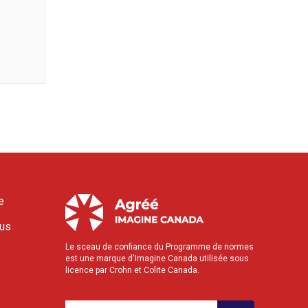
e
ous
Le sceau de confiance du Programme de normes
est une marque d'Imagine Canada utilisée sous
licence par Crohn et Colite Canada.