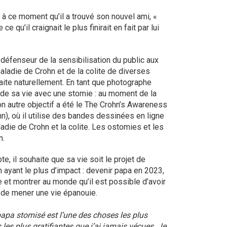
t à ce moment qu’il a trouvé son nouvel ami, «
 qu’il craignait le plus finirait en fait par lui
 défenseur de la sensibilisation du public aux
aladie de Crohn et de la colite de diverses
aite naturellement. En tant que photographe
de sa vie avec une stomie : au moment de la
on autre objectif a été le The Crohn’s Awareness
hn), où il utilise des bandes dessinées en ligne
ladie de Crohn et la colite. Les ostomies et les
n.
te, il souhaite que sa vie soit le projet de
n ayant le plus d’impact : devenir papa en 2023,
le et montrer au monde qu’il est possible d’avoir
 de mener une vie épanouie.
papa stomisé est l’une des choses les plus
s les plus gratifiantes que j’ai jamais vécues. Je