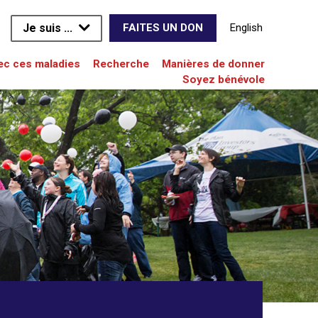
Je suis ...
English
FAITES UN DON
vec ces maladies
Recherche
Manières de donner
Soyez bénévole