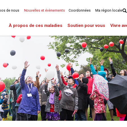
pos de nous
Nouvelles et évènements
Coordonnées
Ma région locale
À propos de ces maladies
Soutien pour vous
Vivre a