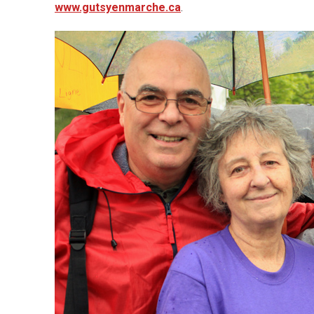
www.gutsyenmarche.ca
.