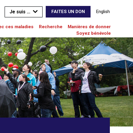
Je suis ...
English
FAITES UN DON
vec ces maladies
Recherche
Manières de donner
Soyez bénévole