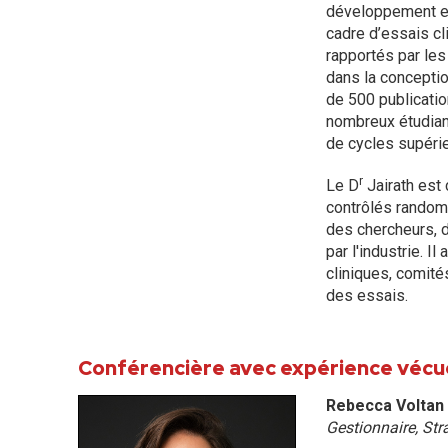
développement et 
cadre d’essais cl
rapportés par les
dans la conceptio
de 500 publicatio
nombreux étudian
de cycles supéri
r
Le D
Jairath est 
contrôlés randomi
des chercheurs, d
par l'industrie. I
cliniques, comit
des essais.
Conférencière avec expérience vécu
Rebecca Volta
Gestionnaire, Stra