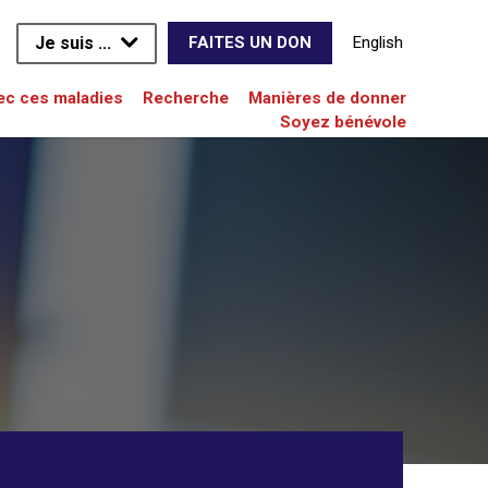
Je suis ...
English
FAITES UN DON
vec ces maladies
Recherche
Manières de donner
Soyez bénévole