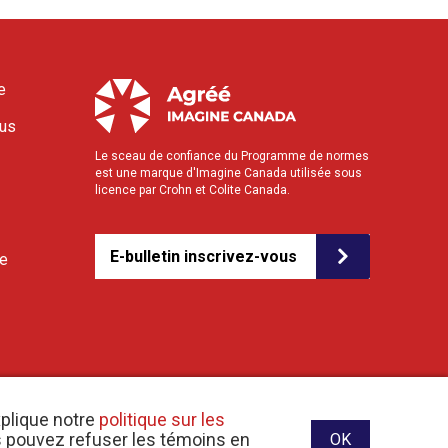
e
ous
Le sceau de confiance du Programme de normes
est une marque d'Imagine Canada utilisée sous
licence par Crohn et Colite Canada.
E-bulletin inscrivez-vous
le
xplique notre
politique sur les
us pouvez refuser les témoins en
OK