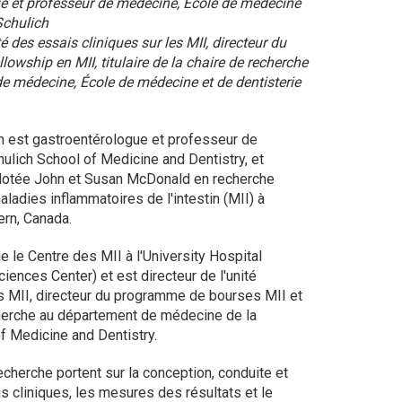
e et professeur de médecine, École de médecine
 Schulich
té des essais cliniques sur les MII, directeur du
owship en MII, titulaire de la chaire de recherche
e médecine, École de médecine et de dentisterie
th est gastroentérologue et professeur de
ulich School of Medicine and Dentistry, et
e dotée John et Susan McDonald en recherche
aladies inflammatoires de l'intestin (MII) à
ern, Canada.
ge le Centre des MII à l'University Hospital
iences Center) et est directeur de l'unité
es MII, directeur du programme de bourses MII et
herche au département de médecine de la
f Medicine and Dentistry.
echerche portent sur la conception, conduite et
s cliniques, les mesures des résultats et le