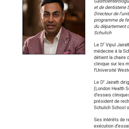
Gastroentérologu
et de dentisterie
Directeur de l’uni
programme de fell
du département d
Schulich
r
Le D
Vipul Jaira
médecine à la Sch
détient la chair
clinique sur les m
l'Université West
r
Le D
Jairath diri
(London Health Sc
d'essais cliniqu
président de rec
Schulich School o
Ses intérêts de r
exécution d'essai