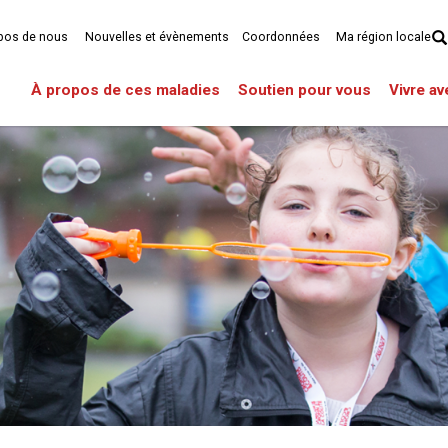
pos de nous
Nouvelles et évènements
Coordonnées
Ma région locale
À propos de ces maladies
Soutien pour vous
Vivre a