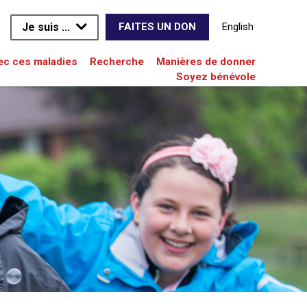
Je suis ...
English
FAITES UN DON
vec ces maladies
Recherche
Manières de donner
Soyez bénévole