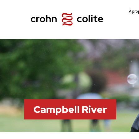
À pro
Campbell River