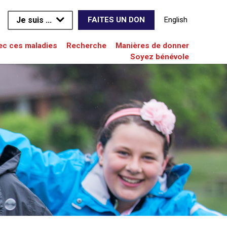
Je suis ...
English
FAITES UN DON
vec ces maladies
Recherche
Manières de donner
Soyez bénévole