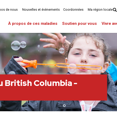
pos de nous
Nouvelles et évènements
Coordonnées
Ma région locale
À propos de ces maladies
Soutien pour vous
Vivre a
u British Columbia -