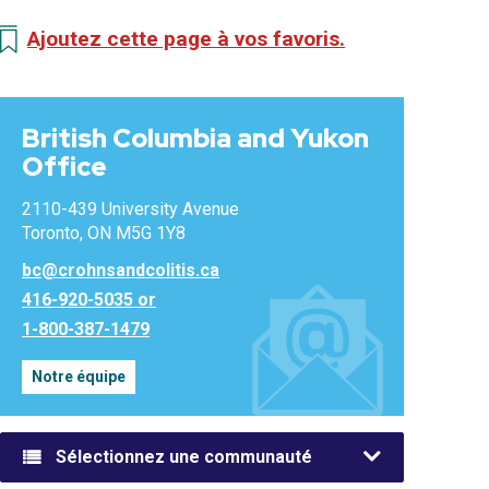
Ajoutez cette page à vos favoris.
British Columbia and Yukon
Office
2110-439 University Avenue
Toronto, ON M5G 1Y8
bc@crohnsandcolitis.ca
416-920-5035 or
1-800-387-1479
Notre équipe
Sélectionnez une communauté