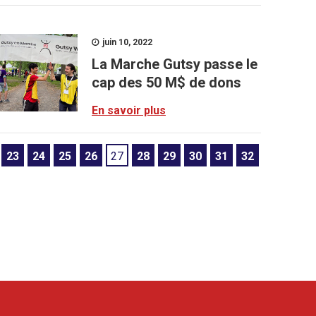
juin 10, 2022
La Marche Gutsy passe le
cap des 50 M$ de dons
En savoir plus
23
24
25
26
27
28
29
30
31
32