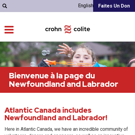
English
Faites Un Don
Bienvenue à la page du
Newfoundland and Labrador
Atlantic Canada includes
Newfoundland and Labrador!
Here in Atlantic Canada, we have an incredible community of