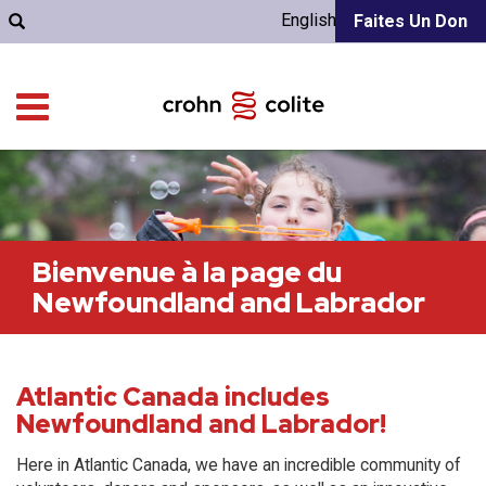
English
Faites Un Don
Bienvenue à la page du
Newfoundland and Labrador
Atlantic Canada includes
Newfoundland and Labrador!
Here in Atlantic Canada, we have an incredible community of