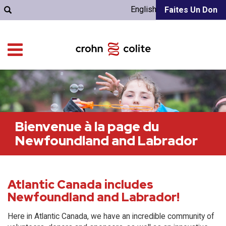
English
Faites Un Don
Bienvenue à la page du
Newfoundland and Labrador
Atlantic Canada includes
Newfoundland and Labrador!
Here in Atlantic Canada, we have an incredible community of