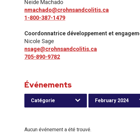
Neide Machado
nmachado@crohnsandcolitis.ca
1-800-387-1479
Coordonnatrice développement et engageme
Nicole Sage
nsage@crohnsandcolitis.ca
705-890-9782
Événements
Catégorie
February 2024
Aucun événement a été trouvé.