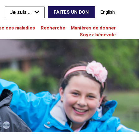
Je suis ...
English
FAITES UN DON
vec ces maladies
Recherche
Manières de donner
Soyez bénévole