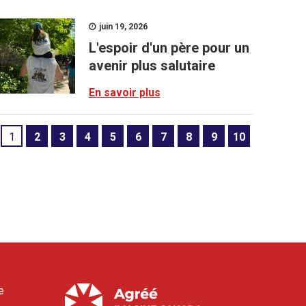
juin 19, 2026
L'espoir d'un père pour un
avenir plus salutaire
En savoir plus
1
2
3
4
5
6
7
8
9
10
e