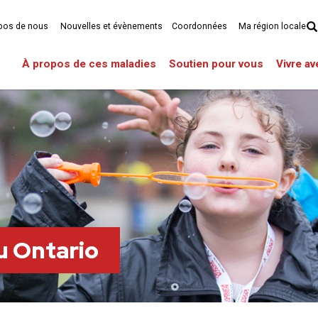
pos de nous
Nouvelles et évènements
Coordonnées
Ma région locale
À propos de ces maladies
Soutien pour vous
Vivre a
u Ontario