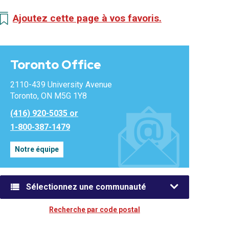
Ajoutez cette page à vos favoris.
Toronto Office
2110-439 University Avenue
Toronto, ON M5G 1Y8
(416) 920-5035 or
1-800-387-1479
Notre équipe
Sélectionnez une communauté
Recherche par code postal