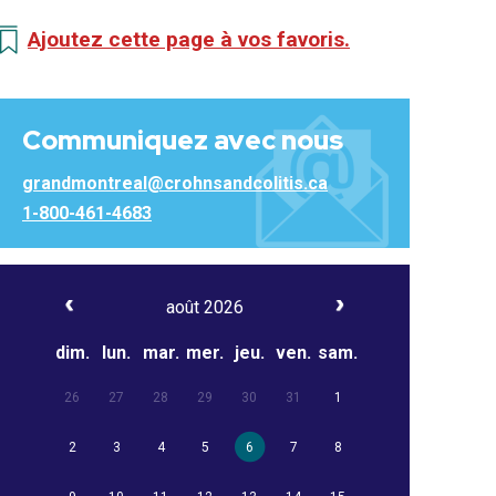
Ajoutez cette page à vos favoris.
Communiquez avec nous
grandmontreal@crohnsandcolitis.ca
1-800-461-4683
août 2026
dim.
lun.
mar.
mer.
jeu.
ven.
sam.
26
27
28
29
30
31
1
2
3
4
5
6
7
8