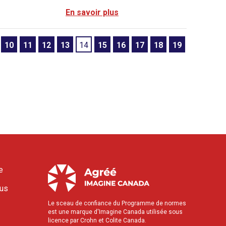
En savoir plus
10
11
12
13
14
15
16
17
18
19
e
ous
Le sceau de confiance du Programme de normes
est une marque d'Imagine Canada utilisée sous
licence par Crohn et Colite Canada.