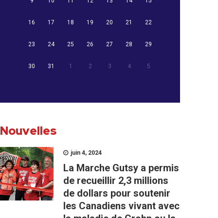
9
10
11
12
13
14
15
16
17
18
19
20
21
22
23
24
25
26
27
28
29
30
31
1
2
3
4
5
Nouvelles
juin 4, 2024
La Marche Gutsy a permis
de recueillir 2,3 millions
de dollars pour soutenir
les Canadiens vivant avec