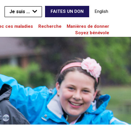
Je suis ...
English
FAITES UN DON
vec ces maladies
Recherche
Manières de donner
Soyez bénévole