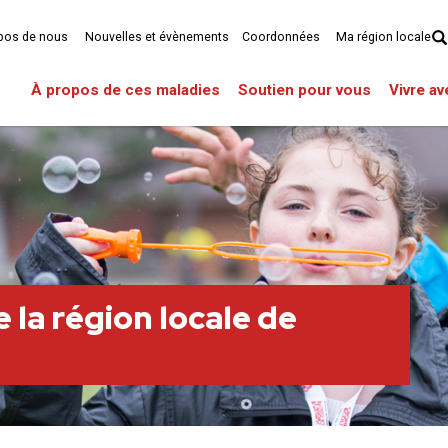
pos de nous
Nouvelles et évènements
Coordonnées
Ma région locale
À propos de ces maladies
Soutien pour vous
Vivre a
 la région locale de