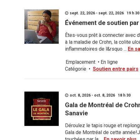
sept. 22, 2026 - sept. 22, 2026 19 h 30 
Événement de soutien par 
Êtes-vous prêt à connecter avec d
à la maladie de Crohn, la colite u
inflammatoires de l&rsquo ...
En sa
Emplacement
•
En ligne
Catégorie
•
Soutien entre pairs
oct. 8, 2026 - oct. 8, 2026 18 h 30
Gala de Montréal de Crohn
Sanavie
Déroulez le tapis rouge et replong
Gala de Montréal de cette année
touchées par la ...
En savoir plus