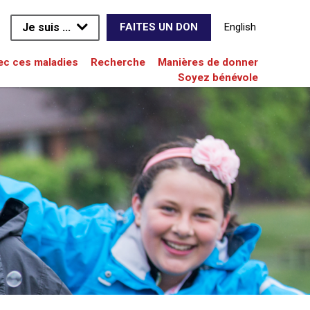
Je suis ...
English
FAITES UN DON
vec ces maladies
Recherche
Manières de donner
Soyez bénévole