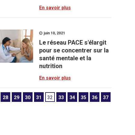
En savoir plus
juin 10, 2021
Le réseau PACE s'élargit
pour se concentrer sur la
santé mentale et la
nutrition
En savoir plus
28
29
30
31
32
33
34
35
36
37