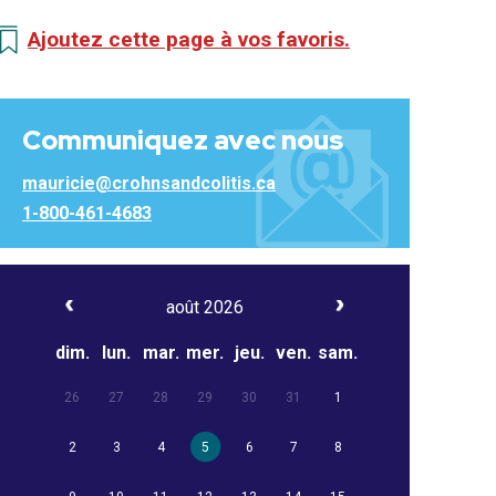
Ajoutez cette page à vos favoris.
Communiquez avec nous
mauricie@crohnsandcolitis.ca
1-800-461-4683
août 2026
dim.
lun.
mar.
mer.
jeu.
ven.
sam.
26
27
28
29
30
31
1
2
3
4
5
6
7
8