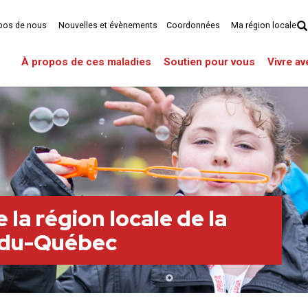
pos de nous
Nouvelles et évènements
Coordonnées
Ma région locale
À propos de ces maladies
Soutien pour vous
Vivre a
 la région locale de la
e-du-Québec