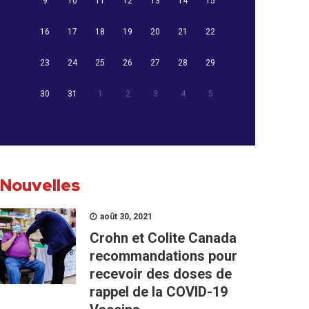
9
10
11
12
13
14
15
16
17
18
19
20
21
22
23
24
25
26
27
28
29
30
31
1
2
3
4
5
Nouvelles
août 30, 2021
Crohn et Colite Canada
recommandations pour
recevoir des doses de
rappel de la COVID-19