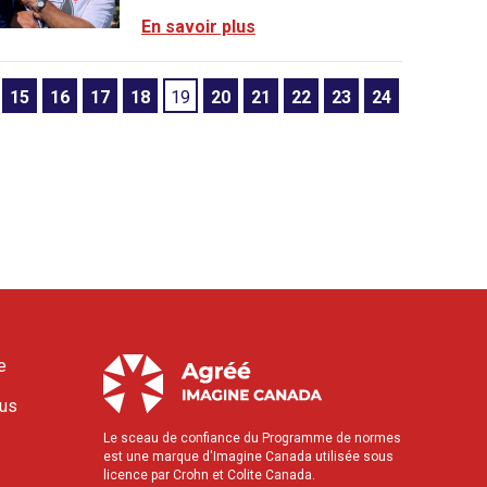
En savoir plus
15
16
17
18
19
20
21
22
23
24
e
ous
Le sceau de confiance du Programme de normes
est une marque d'Imagine Canada utilisée sous
licence par Crohn et Colite Canada.