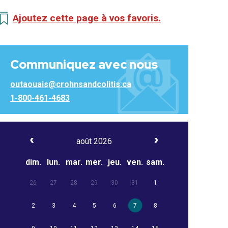
Ajoutez cette page à vos favoris.
Communiquez avec nous
outaouais@crohnsandcolitis.ca
1-800-461-4683
août 2026
dim.
lun.
mar.
mer.
jeu.
ven.
sam.
26
27
28
29
30
31
1
2
3
4
5
6
7
8