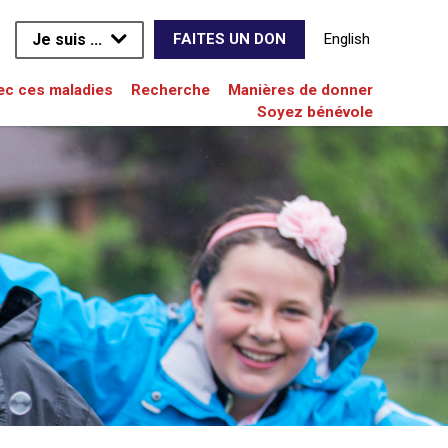
Je suis ...
English
FAITES UN DON
vec ces maladies
Recherche
Manières de donner
Soyez bénévole