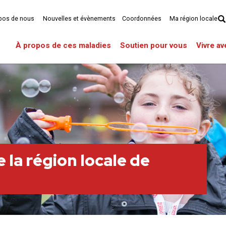
pos de nous
Nouvelles et évènements
Coordonnées
Ma région locale
À propos de ces maladies
Soutien pour vous
Vivre a
 la région locale de