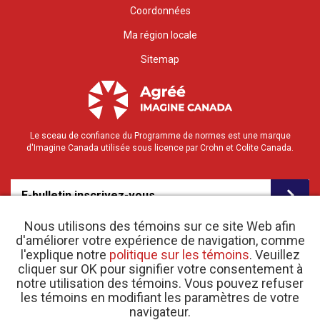
Coordonnées
Ma région locale
Sitemap
Le sceau de confiance du Programme de normes est une marque
d'Imagine Canada utilisée sous licence par Crohn et Colite Canada.
E-bulletin inscrivez-vous
Nous utilisons des témoins sur ce site Web afin
d'améliorer votre expérience de navigation, comme
l'explique notre
politique sur les témoins
. Veuillez
cliquer sur OK pour signifier votre consentement à
notre utilisation des témoins. Vous pouvez refuser
les témoins en modifiant les paramètres de votre
o
© 2026 Crohn et Colite Canada |
navigateur.
Politique de confidentialité
| N
d’enregistrement
d’organisme de bienfaisance 11883 1486 RR 0001