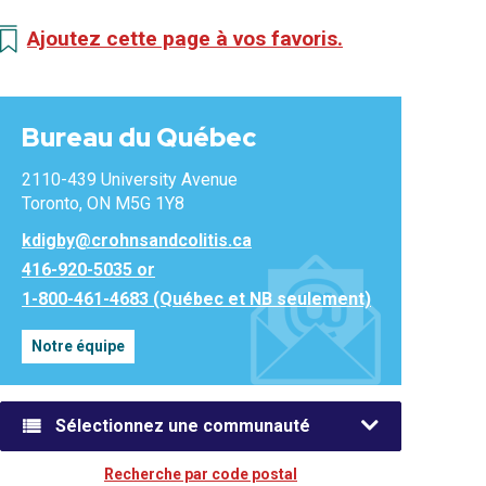
Ajoutez cette page à vos favoris.
Bureau du Québec
2110-439 University Avenue
Toronto, ON M5G 1Y8
kdigby@crohnsandcolitis.ca
416-920-5035 or
1-800-461-4683 (Québec et NB seulement)
Notre équipe
Sélectionnez une communauté
Recherche par code postal