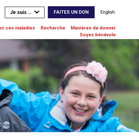
Je suis ...
English
FAITES UN DON
vec ces maladies
Recherche
Manières de donner
Soyez bénévole