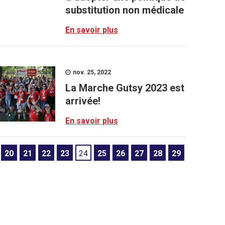
substitution non médicale
En savoir plus
nov. 25, 2022
La Marche Gutsy 2023 est
arrivée!
En savoir plus
20
21
22
23
24
25
26
27
28
29