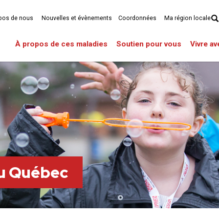
pos de nous
Nouvelles et évènements
Coordonnées
Ma région locale
À propos de ces maladies
Soutien pour vous
Vivre a
du Québec